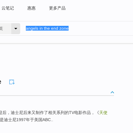
云笔记
惠惠
更多产品
英
e
ld ）电影颇受欢迎后，迪士尼后来又制作了相关系列的TV电影作品，《
天使
e）就是迪士尼1997年于美国ABC..