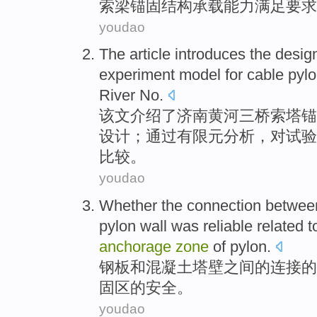
索梁锚固结构
承载
能力
满足
要求
youdao
The article
introduces
the
desig
experiment
model
for
cable pyl
River No.
该文
介绍
了济南黄河三桥
索
塔锚
设计
；通过有限元分析，
对
试验
比较。
youdao
Whether
the
connection
betwee
pylon
wall was
reliable
related
t
anchorage
zone
of pylon.
钢板
和
混凝土
塔
壁
之间
的
连接
的
固
区的
安全
。
youdao