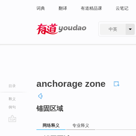
词典
翻译
有道精品课
云笔记
中英
有道 - 网易旗下搜索
anchorage zone
目录
释义
锚固区域
例句
网络释义
专业释义
go
top