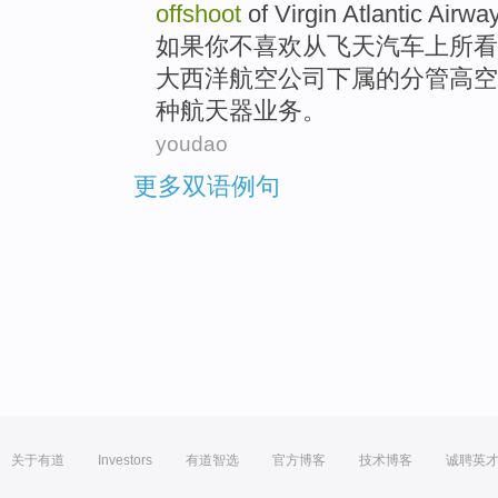
offshoot
of
Virgin
Atlantic
Airwa
如果
你
不
喜欢
从
飞天
汽车上
所看
大西洋
航空公司
下属的
分管
高空
种
航天器业务。
youdao
更多双语例句
关于有道
Investors
有道智选
官方博客
技术博客
诚聘英