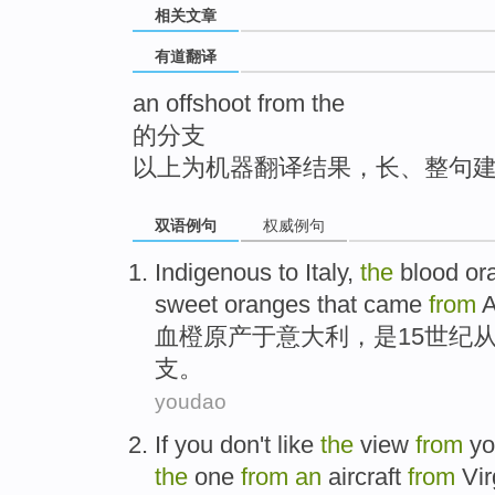
相关文章
top
有道翻译
an offshoot from the
的分支
以上为机器翻译结果，长、整句
双语例句
权威例句
Indigenous to
Italy
,
the
blood
or
sweet
oranges
that
came
from
A
血
橙
原产于
意大利
，
是
15世纪
支
。
youdao
If
you
don't
like
the
view
from
yo
the
one
from
an
aircraft
from
Vir