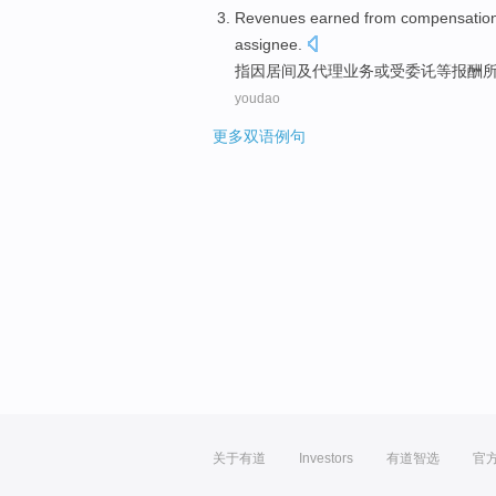
Revenues
earned
from compensation
assignee
.
指
因居间
及
代理
业务
或
受
委
讬等报酬
youdao
更多双语例句
关于有道
Investors
有道智选
官