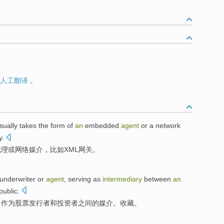
人工翻译
。
sually takes
the form
of
an
embedded
agent
or
a
network
y
.
代理
或
网络
媒介
，
比如
XML
网关。
underwriter
or
agent
, serving
as
intermediary
between
an
public.
，
作为
股票
发行者
和
投资者
之间
的
媒介
。收藏。