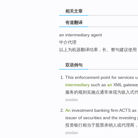
top
相关文章
有道翻译
an intermediary agent
中介代理
以上为机器翻译结果，长、整句建议使用
双语例句
This enforcement
point
for
services
u
intermediary
such as
an
XML
gatewa
服务
的
规则
实施
点
通常
体现
为
嵌入式
youdao
An
investment
banking
firm ACTS as 
issuer
of
securities
and
the investing 
投资
银行
相当于
股票
承销人
或
代理商
youdao