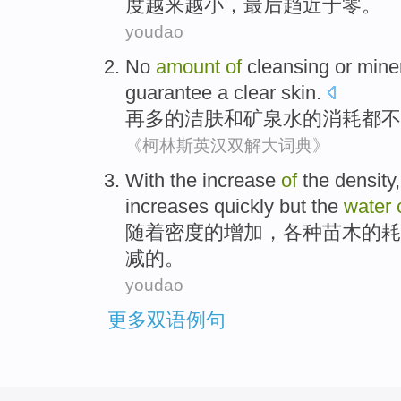
度
越来越小，最后
趋近
于零。
youdao
No
amount
of
cleansing
or
mine
guarantee
a clear
skin
.
再
多
的
洁肤
和
矿泉水
的
消耗
都
不
《柯林斯英汉双解大词典》
With
the
increase
of
the
density
increases
quickly but the
water
随着
密度
的
增加
，各种苗木
的
耗
减
的。
youdao
更多双语例句