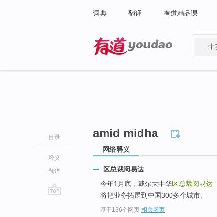
词典
翻译
有道精品课
中
有道 - 网易旗下搜索
amid midha
目录
网络释义
释义
区总裁闵易达
翻译
今年1月底，戴尔大中华
区总裁闵易达
将把业务拓展到中国300多个城市。
go
基于136个网页
-
相关网页
top