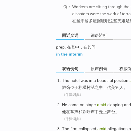
例：
Workers are sifting through the
disasters were the work of terror
在越来越多证据证明这些灾难是
同近义词
词语辨析
prep. 在其中，在其间
in the interim
双语例句
原声例句
权威
The hotel
was in a
beautiful
position
旅馆
位于
柠檬
树丛
之中
，
优美
宜人。
《牛津词典》
He
came on stage
amid
clapping
and
他
在
掌声
和
欢呼声中
走上舞台。
《牛津词典》
The
firm
collapsed
amid
allegations
o