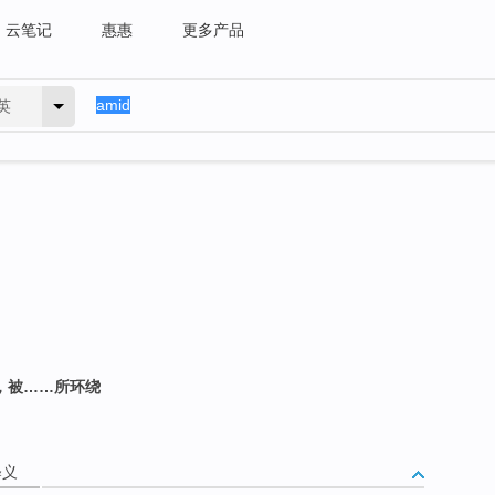
云笔记
惠惠
更多产品
英
是，被……所环绕
释义