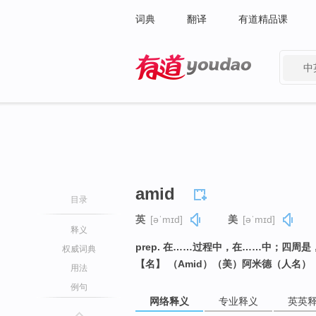
词典
翻译
有道精品课
中
有道 - 网易旗下搜索
amid
目录
英
[əˈmɪd]
美
[əˈmɪd]
释义
prep. 在……过程中，在……中；四周
权威词典
【名】 （Amid）（美）阿米德（人名）
用法
例句
网络释义
专业释义
英英