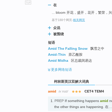
在
go
... bloom 开花，盛开，花开，繁荣
top
基于188个网页
-
相关网页
众说
被围绕
短语
Amid The Falling Snow
飘雪之中
Amid-Thin
萘乙酰胺
Amid Midha
区总裁闵易达
更多
网络短语
柯林斯英汉双解大词典
amid
CET4 TEM4
/əˈmɪd/
1.
PREP
If something happens
amid
no
the other things are happening. 