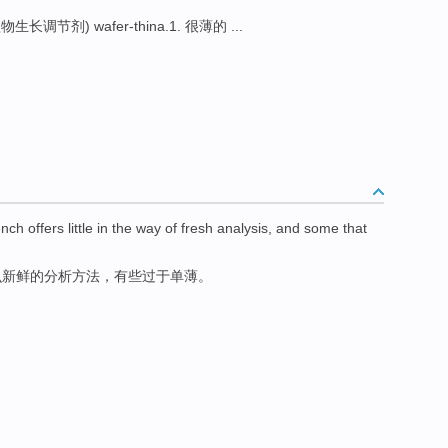
物生长调节剂) wafer-thina.1. 很薄的 ...
ench
offers
little
in the
way
of
fresh
analysis
, and
some
that
么
新鲜
的
分析
方法
，
有些
过于
单薄
。