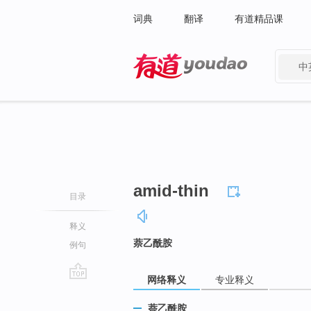
词典
翻译
有道精品课
中
有道 - 网易旗下搜索
amid-thin
目录
释义
萘乙酰胺
例句
网络释义
专业释义
go
top
萘乙酰胺