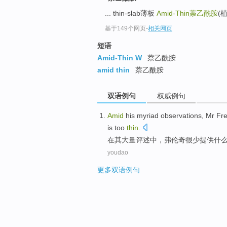
... thin-slab薄板
Amid-Thin
萘乙酰胺
(植
基于149个网页
-
相关网页
短语
Amid-Thin W
萘乙酰胺
amid thin
萘乙酰胺
双语例句
权威例句
Amid
his
myriad
observations, Mr Fr
is too
thin
.
在
其
大量
评述中，弗伦奇
很少
提供
什
youdao
更多双语例句