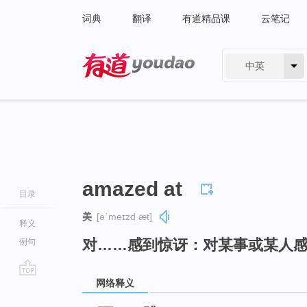
词典
翻译
有道精品课
云笔记
中英
有道 - 网易旗下搜索
amazed at
目录
美
[əˈmeɪzd æt]
释义
对……感到惊讶：对某事或某人
例句
网络释义
go
top