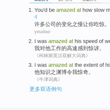
You
'd be
amazed
at
how
slow
m
许多
公司
的
变化
之慢
让
你
吃惊
。
youdao
I
was
amazed
at
his
speed
of
w
我
对
他
工作
的
高速
感到
惊讶。
《柯林斯英汉双解大词典》
I
was
amazed
at
the extent of
hi
他
知识之渊博令
我
惊奇
。
《牛津词典》
更多双语例句