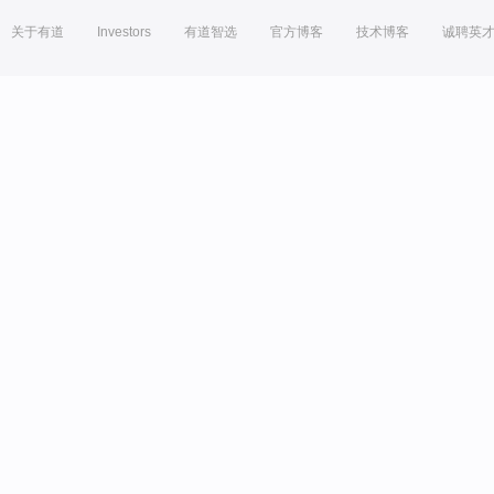
关于有道
Investors
有道智选
官方博客
技术博客
诚聘英