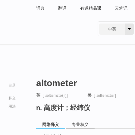
词典
翻译
有道精品课
云笔记
中英
有道 - 网易旗下搜索
altometer
目录
英
[ˈæltəmɪtə(r)]
美
[ˈæltəmɪtər]
释义
n. 高度计；经纬仪
用法
网络释义
专业释义
go
top