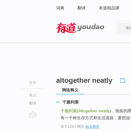
词典
翻译
有道精品课
中
有道 - 网易旗下搜索
altogether neatly
目录
网络释义
释义
干脆利索
翻译
干脆利索
(
Altogether neatly
)，领前的
有一千种生存方式和生活道路，要想改变
go
基于128个网页
-
相关网页
top