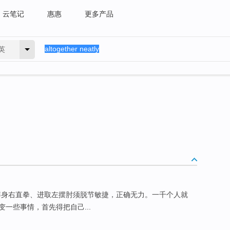
云笔记
惠惠
更多产品
英
蹲身右直拳、进取左摆肘须脱节敏捷，正确无力。一千个人就
一些事情，首先得把自己...