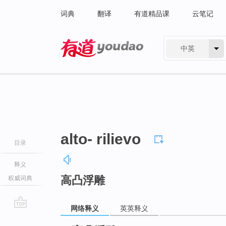
词典
翻译
有道精品课
云笔记
中英
有道 - 网易旗下搜索
alto- rilievo
目录
释义
高凸浮雕
权威词典
网络释义
英英释义
go