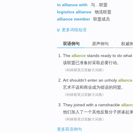
in alliance with
与…联盟
logistics alliance
物流联盟
alliance member
联盟成员
更多
词组短语
双语例句
原声例句
权威
The
alliance
stands
ready to
do what
该
联盟
已
准备
好
采取
必要
行动。
《柯林斯英汉双解大词典》
Art
shouldn't
enter an unholy
alliance
艺术
不该
和
商业成为错误的
同盟
。
《柯林斯英汉双解大词典》
They
joined with
a
ramshackle
allian
他们
加入
了
一个
其他
反叛分子
拼凑起
《柯林斯英汉双解大词典》
更多双语例句