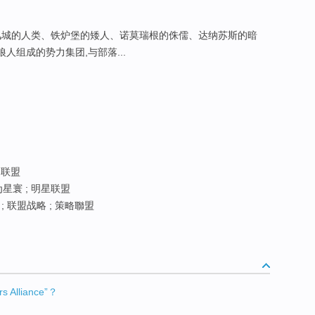
暴风城的人类、铁炉堡的矮人、诺莫瑞根的侏儒、达纳苏斯的暗
狼人组成的势力集团,与部落...
角联盟
为星寰 ; 明星联盟
; 联盟战略 ; 策略聯盟
Alliance”？