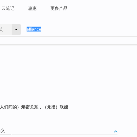
云笔记
惠惠
更多产品
英
（人们间的）亲密关系，（尤指）联姻
释义