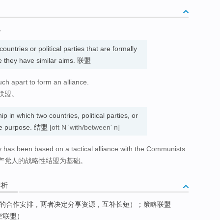
4
countries or political parties that are formally
e they have similar aims. 联盟
uch apart to form an alliance.
联盟。
ip in which two countries, political parties, or
ome purpose. 结盟
[oft N 'with/between' n]
gy has been based on a tactical alliance with the Communists.
产党人的战略性结盟为基础。
辨析
的合作安排，两者决定分享资源，互补长短）；策略联盟
空联盟）