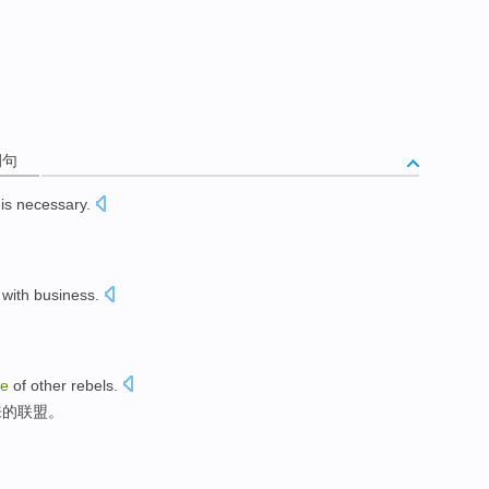
例句
is necessary
.
with
business
.
ce
of
other
rebels
.
来
的
联盟
。