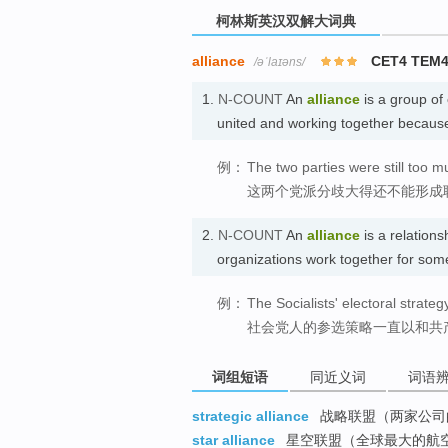
柯林斯英汉双解大词典
alliance
CET4 TEM
/əˈlaɪəns/
1.
N-COUNT
An
alliance
is a group of 
united and working together becaus
例：
The two parties were still too m
这两个党派分歧大得还不能形成
2.
N-COUNT
An
alliance
is a relationsh
organizations work together for s
例：
The Socialists' electoral strate
社会党人的参选策略一直以和共
词组短语
同近义词
词语
strategic alliance
战略联盟（两家公司
star alliance
星空联盟（全球最大的航