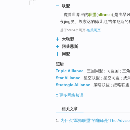
联盟
go
- 魔兽世界里的
联盟
(
alliance
),是由
top
夜jing灵、埃索达的德莱尼,吉尔尼斯的
基于5924个网页
-
相关网页
大联盟
阿莱恩斯
同盟
短语
Triple Alliance
三国同盟 ; 同盟国 ; 三
Star Alliance
星空联盟 ; 星空同盟 ; 成
Strategic Alliance
策略联盟 ; 战略联盟 
更多
网络短语
相关文章
1.
为什么“军师联盟”的翻译是“The Advisors 