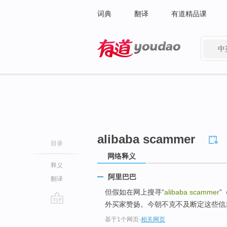
词典
翻译
有道精品课
中
有道 - 网易旗下搜索
alibaba scammer
目录
网络释义
释义
阿里巴巴
翻译
但假如在网上搜寻“
alibaba scammer
”
外买家赞扬。今朝不克不及断定这些信
go
基于1个网页
-
相关网页
top