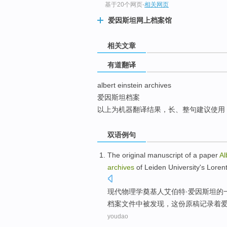
基于20个网页
-
相关网页
top
爱因斯坦网上档案馆
相关文章
有道翻译
albert einstein archives
爱因斯坦档案
以上为机器翻译结果，长、整句建议使用
双语例句
The
original manuscript
of
a
paper
Al
archives
of
Leiden
University
's
Loren
现代物理学奠基人
艾伯特
·
爱因斯坦
的
档案
文件中
被
发现
，这份原稿记录着爱
youdao