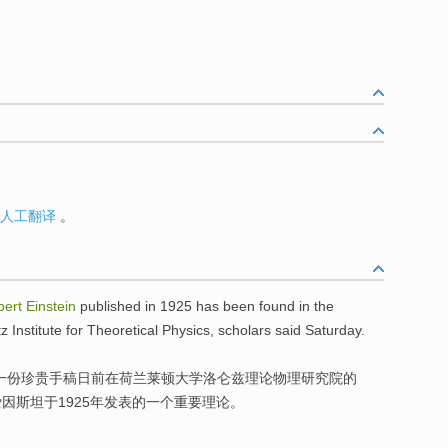
人工翻译
。
bert
Einstein
published
in 1925 has
been
found
in
the
tz
Institute
for
Theoretical
Physics
, scholars said Saturday.
一
份珍贵
手稿
日前
在
荷兰
莱顿
大学
洛仑兹
理论
物理
研究院
的
因斯坦于1925年
发表
的一个重要理论。