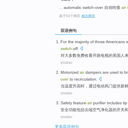
... automatic switch-over 自动转接
air
基于54个网页
-
相关网页
双语例句
For
the
majority
of
those Americans
w
switch-
off
.
对
大多数
免费
收看开路
电视
的
美国
人
youdao
Motorized
air
dampers
are used
to
br
over
to recirculation
.
当
温度
升高
时，通过
电动
风门
提供
新
youdao
Safety
feature
-
air
purifier
includes
tip
安全
功能
包括
尖端
空气
净化器
的
开关
youdao
更多双语例句