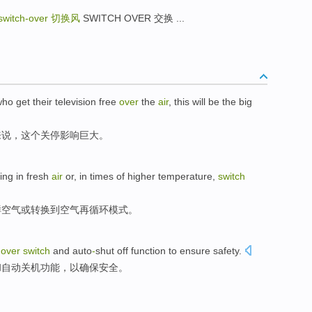
 switch-over
切换风
SWITCH OVER 交换 ...
ho get their
television
free
over
the
air
,
this
will be the
big
来说，
这个
关停影响巨大。
ing in
fresh
air
or
, in times
of higher
temperature
,
switch
鲜
空气
或
转换
到
空气
再
循环模式。
over
switch
and
auto
-
shut off
function
to
ensure
safety.
和
自动
关机
功能，
以
确保
安全。