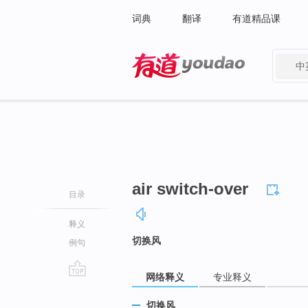
词典
翻译
有道精品课
中
有道 - 网易旗下搜索
air switch-over
目录
释义
切换风
例句
网络释义
专业释义
go
top
切换风