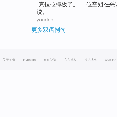
“
克拉拉
棒
极了。”
一位
空姐
在
采
说。
youdao
更多双语例句
关于有道
Investors
有道智选
官方博客
技术博客
诚聘英