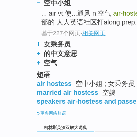
go
空中小姐
top
... air vt.使...通风 n.空气
air-host
部的 人人英语社区打along prep.沿
基于227个网页
-
相关网页
女乘务员
的中文意思
空气
短语
air hostess
空中小姐 ; 女乘务员 
married air hostess
空嫂
speakers air-hostess and pass
更多
网络短语
柯林斯英汉双解大词典