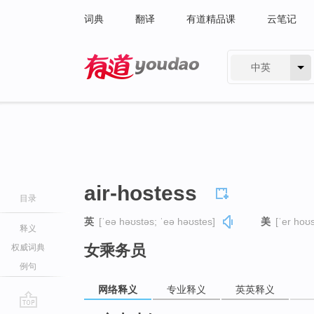
词典
翻译
有道精品课
云笔记
中英
有道 - 网易旗下搜索
air-hostess
目录
英
[ˈeə həʊstəs; ˈeə həʊstes]
美
[ˈer hoʊs
释义
女乘务员
权威词典
例句
网络释义
专业释义
英英释义