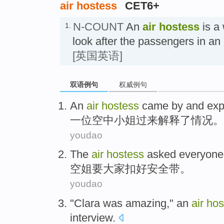
air hostess
CET6+
N-COUNT
An
air hostess
is a
1.
look after the passengers in
[英国英语]
双语例句
权威例句
An
air
hostess
came by and
exp
一位
空中
小姐
过来
解释
了情况。
youdao
The
air
hostess
asked
everyone
空姐
要
大家
扣好安全带。
youdao
"
Clara
was amazing
,"
an
air
hos
interview
.