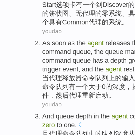
Start
选项卡
有
一
个
到
Discover
的
的
饼状
图
、
无
代理
的
零
系统
、
具
个
具有
Common
代理的系统。
youdao
As soon as
the
agent
releases
t
command
queue
, the queue
ma
command
queue has
a
depth
gr
trigger
event
,
and
the
agent
rest
当
代理
释放器
命令
队列
上
的
输入
命令队列
有
一
个
大于
0
的
深度
，
件
，
然后
代理重新启动。
youdao
And
queue
depth
in the
agent
c
zero
to
one
.
且
代理
命令
队列
中的
队列
深度
从