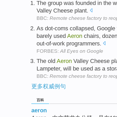
The group was founded in the w
Valley Cheese plant.
BBC:
Remote cheese factory to re
As dot-coms collapsed, Google 
barely used
Aeron
chairs, dozen
out-of-work programmers.
FORBES:
All Eyes on Google
The old
Aeron
Valley Cheese pla
Lampeter, will be used as a sto
BBC:
Remote cheese factory to re
更多权威例句
百科
aeron