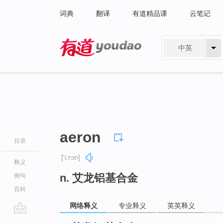
词典
翻译
有道精品课
云笔记
中英
有道 - 网易旗下搜索
aeron
目录
['i:rɔn]
释义
n. 艾龙铝基合金
例句
百科
网络释义
专业释义
英英释义
go