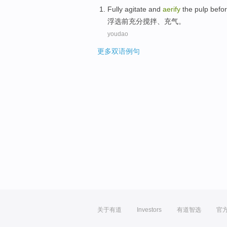
Fully
agitate
and
aerify
the pulp
befo
浮选
前
充分
搅拌
、
充气
。
youdao
更多双语例句
关于有道
Investors
有道智选
官