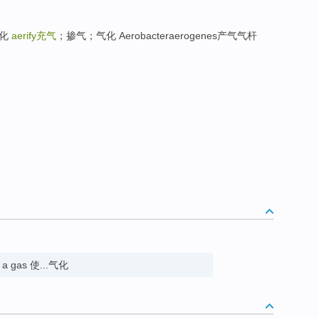
气化
aerify
充气
；掺气；气化 Aerobacteraerogenes产气气杆
o a gas 使...气化