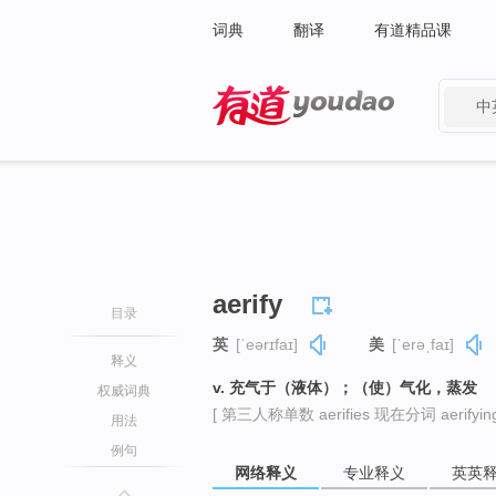
词典
翻译
有道精品课
中
有道 - 网易旗下搜索
aerify
目录
英
[ˈeərɪfaɪ]
美
[ˈerəˌfaɪ]
释义
v. 充气于（液体）；（使）气化，蒸发
权威词典
[ 第三人称单数 aerifies 现在分词 aerifying
用法
例句
网络释义
专业释义
英英