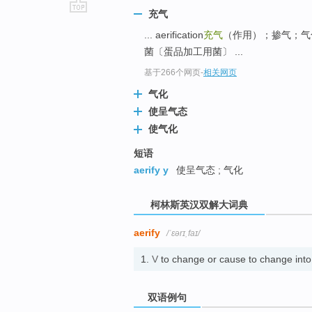
充气
go
... aerification
充气
（作用）；掺气；
top
菌〔蛋品加工用菌〕 ...
基于266个网页
-
相关网页
气化
使呈气态
使气化
短语
aerify y
使呈气态 ; 气化
柯林斯英汉双解大词典
aerify
/ˈɛərɪˌfaɪ/
1.
V
to change or cause to change int
双语例句