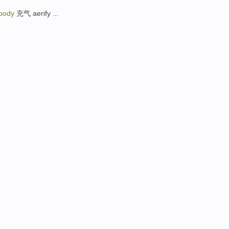
 body
充气 aerify ...