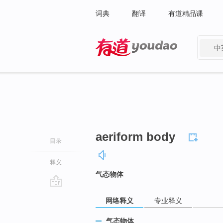
词典
翻译
有道精品课
中
有道 - 网易旗下搜索
aeriform body
目录
释义
气态物体
go
网络释义
专业释义
top
气态物体