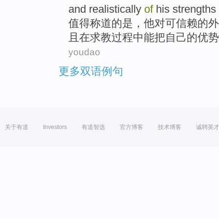
and realistically
of
his
strengths
值得称道
的
是，
他
对
可信赖
的
外
且
在
求教过程中能把
自己
的
优势
youdao
更多双语例句
关于有道
Investors
有道智选
官方博客
技术博客
诚聘英