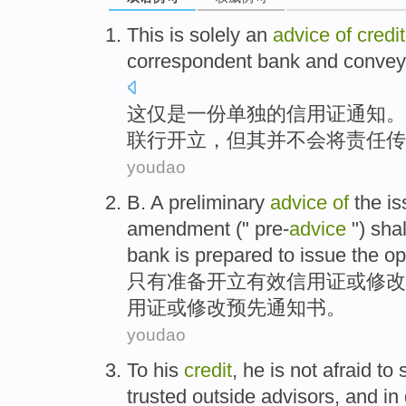
This
is
solely
an
advice
of
credit
correspondent bank and
convey
这
仅
是
一
份单独
的
信用证
通知
。
联行
开立
，但其
并不
会将责任传
youdao
B. A preliminary
advice
of
the i
amendment
(" pre-
advice
") sha
bank is
prepared
to issue the o
只有
准备
开立有效
信用证
或
修改
用证或修改预先
通知书
。
youdao
To his
credit
,
he
is not afraid
to
trusted
outside
advisors
,
and
in