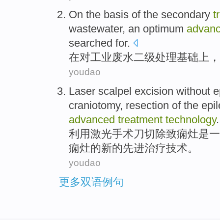
On
the
basis
of
the
secondary
t
wastewater
, an
optimum
advan
searched for.
在
对
工业
废水
二级
处理
基础上
，
youdao
Laser
scalpel
excision
without
e
craniotomy
,
resection
of the
epil
advanced
treatment
technology
.
利用激光
手术刀
切除
致
痫
灶
是
一
痫
灶
的
新的
先进
治疗
技术
。
youdao
更多双语例句