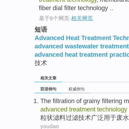
fiber dial filter technology ..
基于8个网页
-
相关网页
短语
Advanced Heat Treatment Tech
advanced wastewater treatment
advanced heat treatment practi
技术
相关文章
双语例句
权威例句
The
filtration
of grainy
filtering
m
advanced
treatment
technology
粒状滤
料
过滤
技术
广泛
用于
废水
youdao