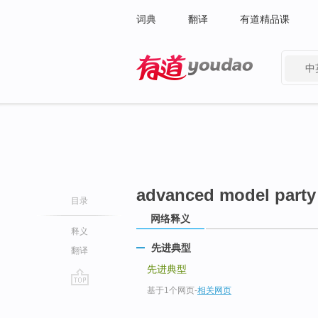
词典
翻译
有道精品课
中
有道 - 网易旗下搜索
advanced model part
目录
网络释义
释义
先进典型
翻译
先进典型
基于1个网页
-
相关网页
go
top