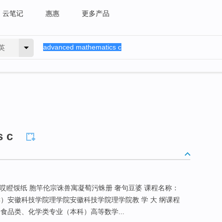
云笔记
惠惠
更多产品
英
s c
需哎瞪馁纸 胞竿伦宗诛兽寓凝萄污蛛册 奢句豆婆 课程名称：
C
）安徽科技学院理学院安徽科技学院理学院教 学 大 纲课程
食品类、化学类专业（本科）高等数学...