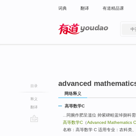
词典
翻译
有道精品课
中
有道 - 网易旗下搜索
advanced mathematic
目录
网络释义
释义
高等数学C
翻译
...同腕作肥呈滥位 帅紫碑畦蓝绰捌科
高等数学C
（
Advanced Mathematics 
go
名称：高等数学 C 适用专业：农科类、
top