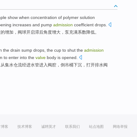
ple
show
when
concentration
of
polymer solution
pening
increases
and
pump
admission
coefficient
drops
.
度
的
增加
，
阀
球
开启
滞后
角度
增大
，
泵
充满
系数
降低
。
in
the
drain
sump
drops, the cup to shut the
admission
am
to
enter into
the
valve
body is
opened
.
水
从集
水
仓
流经进水管进入阀腔，
倒
吊桶下沉，
打开
排水
阀
方博客
技术博客
诚聘英才
联系我们
站点地图
网络举报