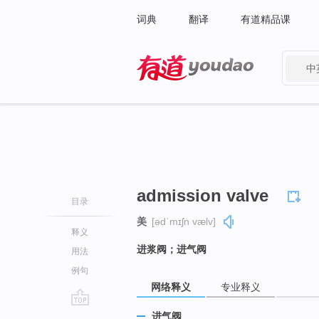
词典
翻译
有道精品课
中
有道 - 网易旗下搜索
admission valve
目录
美
[ədˈmɪʃn vælv]
释义
进浆阀；进气阀
用法
例句
网络释义
专业释义
go
进气阀