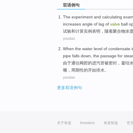
双语例句
The experiment
and
calculating
exam
increases
angle
of
lag
of
valve
ball
o
试验
和
计算
实例
表明
，随着
聚合物
浓
youdao
When
the
water
level
of
condensate
pipe
falls down
, the passage for
ste
由于
通往
阀
腔
的
进
汽
管
被密封，
凝结
嘴，周期性
的
开始排水。
youdao
更多双语例句
关于有道
Investors
有道智选
官