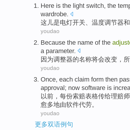
Here
is
the light
switch
, the
tem
wardrobe
.
这儿
是
电灯
开关
、
温度
调节器
和
youdao
Because
the
name
of
the
adjust
a
parameter
.
因为
调整
器
的
名称
将
会
改变
，所
youdao
Once
,
each
claim
form
then pas
approval
;
now
software
is
incre
以前
，
每份
索赔
表格
传给
理赔师
愈多地
由
软件
代劳。
youdao
更多双语例句