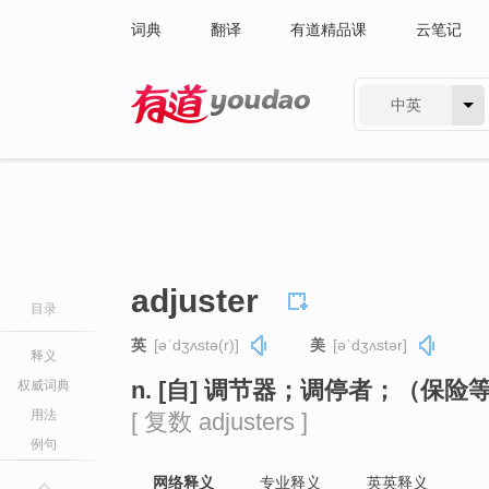
词典
翻译
有道精品课
云笔记
中英
有道 - 网易旗下搜索
adjuster
目录
英
[əˈdʒʌstə(r)]
美
[əˈdʒʌstər]
释义
n. [自] 调节器；调停者；（保险
权威词典
用法
[ 复数 adjusters ]
例句
网络释义
专业释义
英英释义