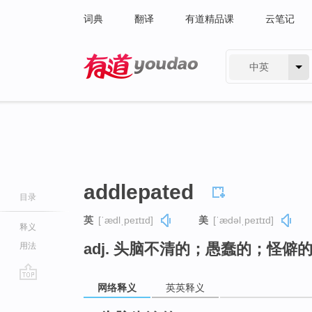
词典
翻译
有道精品课
云笔记
中英
有道 - 网易旗下搜索
addlepated
目录
英
[ˈædlˌpeɪtɪd]
美
[ˈædəlˌpeɪtɪd]
释义
adj. 头脑不清的；愚蠢的；怪僻
用法
网络释义
英英释义
go
top