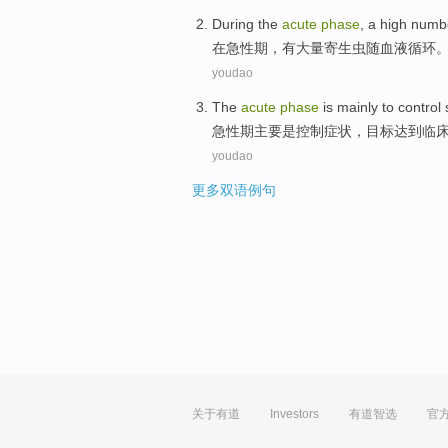
During
the
acute
phase
,
a
high numb
在
急性
期
，
有
大量
寄生虫随
血液
循环
youdao
The
acute
phase
is
mainly
to
control
急性
期
主要
是
控制
症状
，
目标达到
临
youdao
更多双语例句
关于有道
Investors
有道智选
官