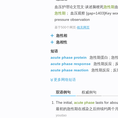
血压护理论文范文:谈述脑梗死
急性期
血
急性期
； 血压观察 [gap=1403]Key words
pressure observation
基于500个网页
-
相关网页
急性相
急相性
短语
acute phase protein
急性期蛋白 ; 急性
acute phase response
急性期反应 ; 反
acute phase reaction
急性期反应 ; 反
更多
网络短语
双语例句
权威例句
The initial
,
acute
phase
lasts for
abou
最初
的
急性
期
在
感染
之后
持续
约
两
个
youdao