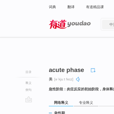
词典
翻译
有道精品课
中
有道 - 网易旗下搜索
acute phase
目录
美
[əˈkjuːt feɪz]
释义
急性阶段：炎症反应的初始阶段，身体释
例句
网络释义
专业释义
go
top
急性期