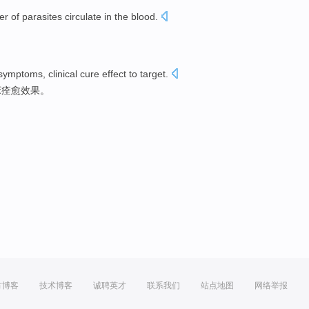
er of
parasites
circulate
in the
blood
.
。
symptoms
,
clinical
cure
effect
to
target
.
床
痊愈
效果
。
方博客
技术博客
诚聘英才
联系我们
站点地图
网络举报