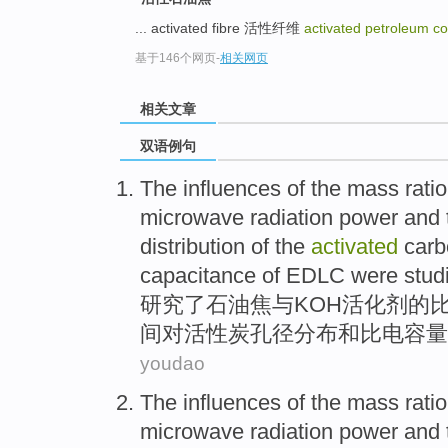
... activated fibre 活性纤维
activated petroleum c
基于146个网页
-
相关网页
相关文章
双语例句
The
influences
of the mass
ratio
microwave radiation
power
and
distribution
of
the
activated
car
capacitance
of
EDLC were studi
研究
了
石油
焦
与KOH活化剂
的
间
对
活性炭
孔径
分布
和
比
电
容量
youdao
The influences
of
the mass
ratio
microwave radiation
power
and