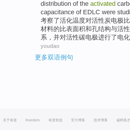
distribution of
the
activated
carb
capacitance
of
EDLC were studi
考察
了
活化
温度
对
活性炭电极
比
材料
的
比
表面积
和
孔
结构与活性
系，
并
对活性碳电极进行了电化
youdao
更多双语例句
关于有道
Investors
有道智选
官方博客
技术博客
诚聘英