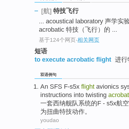
特技飞行
[航]
... acoustical laboratory 声学
acrobatic 特技（飞行）的 ...
基于124个网页
-
相关网页
短语
to execute acrobatic flight
进行
双语例句
An
SFS
F-s5x
flight
avionics
sy
instructions
into
twisting
acrobat
一
套西纳舰队系统的F -
s5x
航空
为
扭曲
特技
动作。
youdao