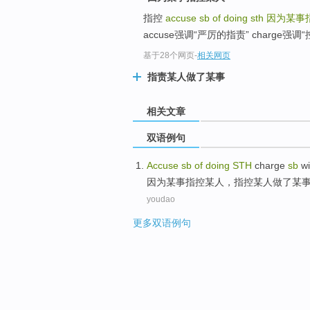
指控
accuse sb of doing sth
因为某事
accuse强调“严厉的指责” charge强调“控
基于28个网页
-
相关网页
指责某人做了某事
相关文章
双语例句
Accuse
sb
of
doing
STH
charge
sb
wi
因为
某事
指控
某人
，
指控
某人
做
了某
youdao
更多双语例句