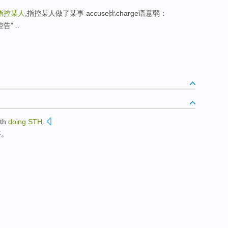
指控某人
,指控某人做了某事 accuse比charge语意弱：
告” ..
th
doing
STH
.
事。