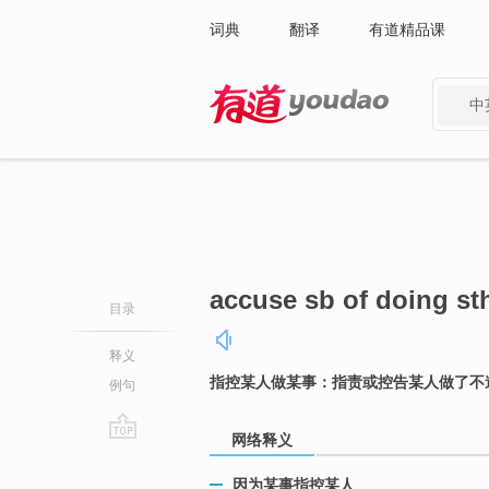
词典
翻译
有道精品课
中
有道 - 网易旗下搜索
accuse sb of doing st
目录
释义
指控某人做某事：指责或控告某人做了不
例句
网络释义
go
top
因为某事指控某人