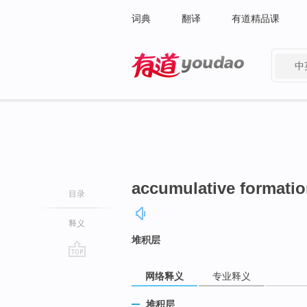
词典
翻译
有道精品课
中
有道 - 网易旗下搜索
accumulative formati
目录
释义
堆积层
go
网络释义
专业释义
top
堆积层