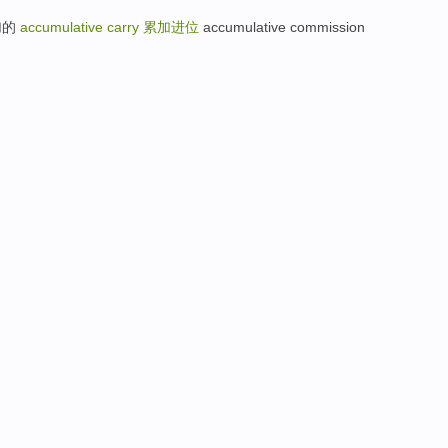
累加的
accumulative carry
累加进位
accumulative commission