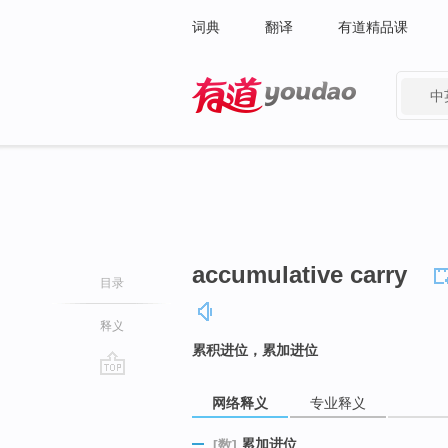
词典
翻译
有道精品课
中
有道 - 网易旗下搜索
accumulative carry
目录
释义
累积进位，累加进位
go
网络释义
专业释义
top
累加进位
[数]