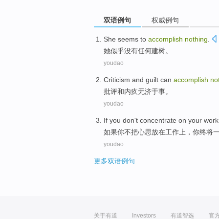
双语例句
权威例句
She
seems to
accomplish
nothing
.
她
似乎
没有任何
建树
。
youdao
Criticism
and
guilt
can
accomplish
no
批评
和
内疚
无济于事
。
youdao
If
you
don't
concentrate
on your
work
如果
你
不
把心思
放在
工作
上，你终将
youdao
更多双语例句
关于有道
Investors
有道智选
官