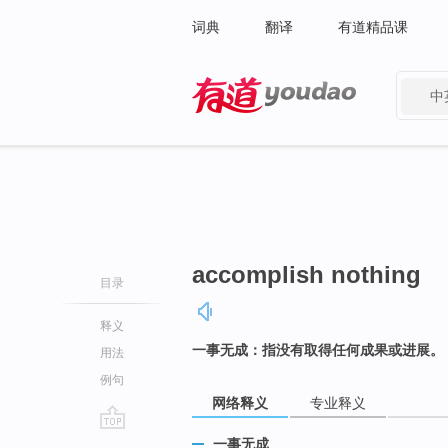
词典
翻译
有道精品课
中
有道 - 网易旗下搜索
accomplish nothing
目录
释义
一事无成：指没有取得任何成果或进展。
用法
例句
网络释义
专业释义
go
一事无成