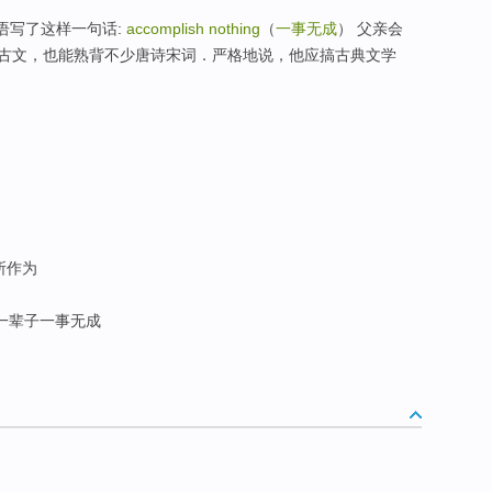
英语写了这样一句话:
accomplish nothing
（
一事无成
） 父亲会
古文，也能熟背不少唐诗宋词．严格地说，他应搞古典文学
所作为
一辈子一事无成