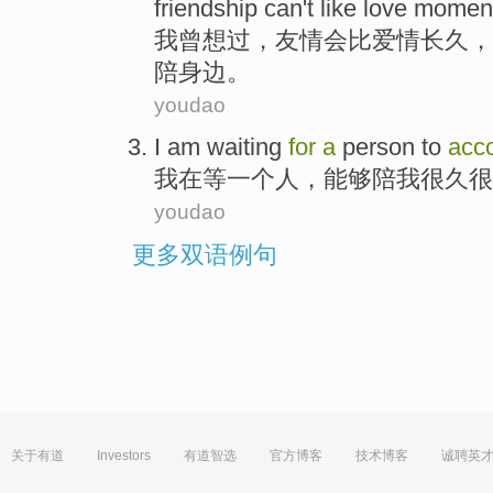
friendship
can't
like
love
momen
我
曾
想过
，
友情
会
比
爱情
长久
，
陪
身边
。
youdao
I
am
waiting
for
a
person
to
acc
我
在
等
一个
人
，
能够
陪
我
很久
很
youdao
更多双语例句
关于有道
Investors
有道智选
官方博客
技术博客
诚聘英