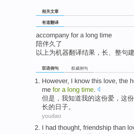
top
相关文章
有道翻译
accompany for a long time
陪伴久了
以上为机器翻译结果，长、整句
双语例句
权威例句
However
,
I
know
this
love
, the
h
me
for
a
long
time
.
但是
，
我
知道
我的这份
爱
，这份
长的日子。
youdao
I
had
thought
,
friendship
than
lo