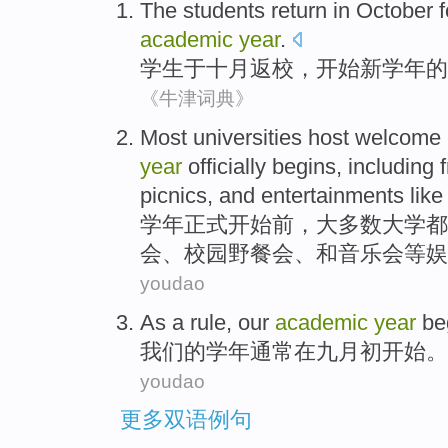
The students
return
in
October
f
academic
year
.
学生
于
十月返校
，
开始
新
学年
的
《牛津词典》
M
ost universities host welcome
year
officially begins, includin
picnics, and entertainments like
学
年正式开始前，大多数大学都
会、校园野餐会、和音乐会等娱
youdao
As a
rule
,
our
academic
year
be
我们
的
学年通常
在
九月
初
开始
。
youdao
更多双语例句