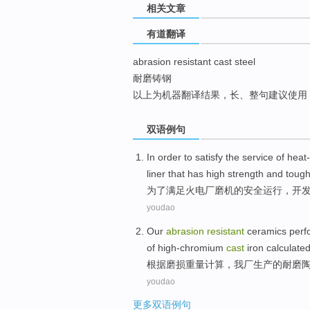
相关文章
top
有道翻译
abrasion resistant cast steel
耐磨铸钢
以上为机器翻译结果，长、整句建议使用
双语例句
In order to
satisfy
the service
of
heat
liner
that has
high
strength
and
toug
为了
满足
火电厂
磨机
的
安全运行，
开
youdao
Our
abrasion
resistant
ceramics
perf
of high-chromium
cast
iron
calculate
根据磨损
重量计算，我厂生产
的
耐磨
youdao
更多双语例句