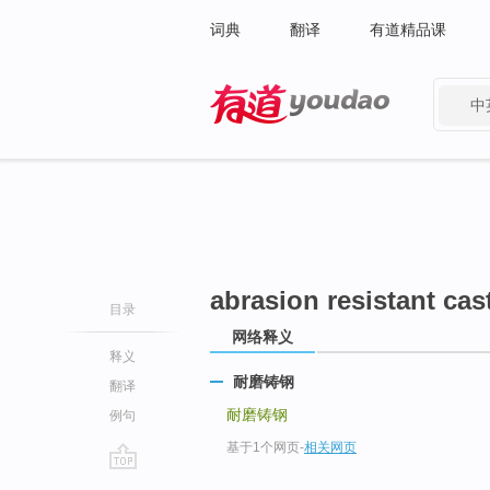
词典
翻译
有道精品课
中
有道 - 网易旗下搜索
abrasion resistant cast
目录
网络释义
释义
耐磨铸钢
翻译
耐磨铸钢
例句
基于1个网页
-
相关网页
go