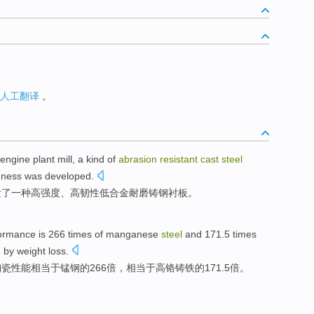
人工翻译
。
-engine
plant
mill
,
a
kind of
abrasion
resistant
cast
steel
hness
was
developed
.
发
了一
种
高
强度
、
高韧性
低合金
耐磨
铸钢
衬板
。
ormance
is 266
times
of
manganese
steel
and 171.5
times
d
by
weight
loss.
陶瓷
性能
相当于
锰钢
的266
倍
，相当于高
铬
铸铁的171.5倍。