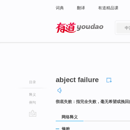
词典
翻译
有道精品课
中
有道 - 网易旗下搜索
abject failure
目录
释义
彻底失败：指完全失败，毫无希望或挽回
例句
网络释义
go
top
惨败