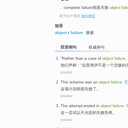
... complete failure彻底失败
abject fail
基于63个网页
-
相关网页
短语
abject t failure
惨败
双语例句
权威例句
"
Rather than
a
case
of
abject
failure
,
他们
声称：“拉普
努
伊
不是
一
个
悲惨
的
youdao
This
scheme
was an
abject
failure
.
这项
计划
彻底
失败
了。
youdao
The
attempt
ended in
abject
failure
.
这
一尝试
以
不光彩的
失败告终
。
youdao