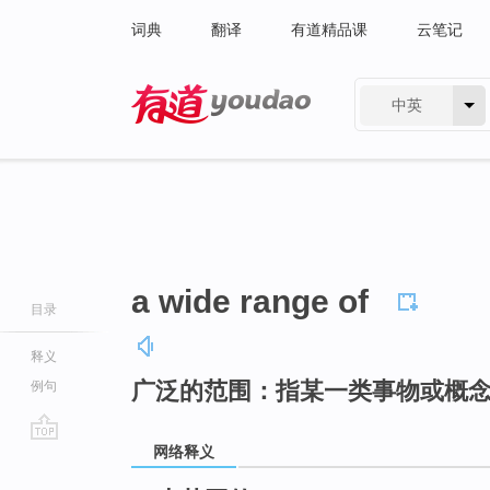
词典
翻译
有道精品课
云笔记
中英
有道 - 网易旗下搜索
a wide range of
目录
释义
广泛的范围：指某一类事物或概
例句
网络释义
go
top