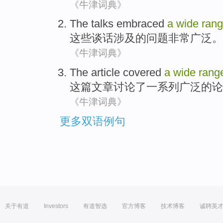
《牛津词典》
The
talks
embraced
a
wide
ran
这些
谈话
涉及
的
问题
非常
广泛。
《牛津词典》
The
article
covered
a
wide
rang
这
篇文章
讨论了
一系列
广泛
的
论
《牛津词典》
更多双语例句
关于有道
Investors
有道智选
官方博客
技术博客
诚聘英