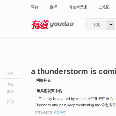
词典
翻译
有道精品课
云笔记
中英
有道 - 网易旗下搜索
a thunderstorm is com
目录
网络释义
释义
暴风雨就要来临
翻译
... The sky is covered by clouds 天空彤云密布
A t
Tiredness and pain keep weakening me 倦怠
go
基于1个网页
-
相关网页
top