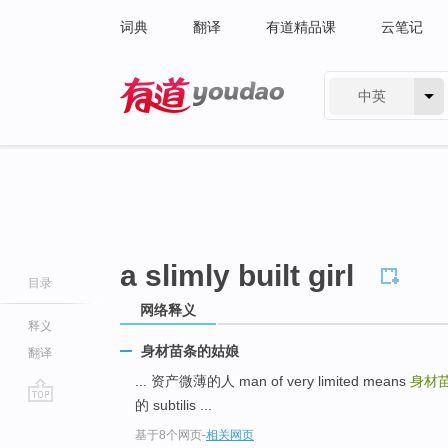
词典
翻译
有道精品课
云笔记
中英
有道 - 网易旗下搜索
a slimly built girl
目录
网络释义
释义
身材苗条的姑娘
翻译
... 资产微薄的人 man of very limited means
身材
的 subtilis ...
go
基于8个网页
-
相关网页
top