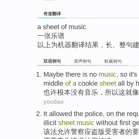
top
有道翻译
a sheet of music
一张乐谱
以上为机器翻译结果，长、整句
双语例句
原声例句
权威例句
Maybe
there
is no
music
,
so
it
's
middle
of
a
cookie
sheet
all
by h
也许
根本
没有
音乐
，
所以
这
就
像
youdao
It allowed
the police
, on the
req
illicit
sheet
music
without
first
ge
该法
允许
警察
应盗版
受害者
的
要