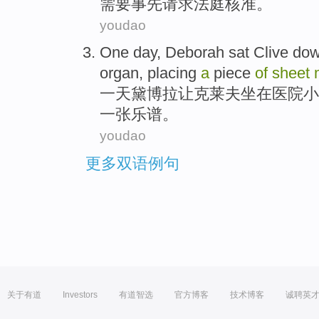
需要事先请求法庭核准。
youdao
One
day
,
Deborah
sat
Clive
dow
organ
,
placing
a
piece
of
sheet
一
天
黛博拉让
克莱夫
坐在
医院
小
一张
乐谱
。
youdao
更多双语例句
关于有道
Investors
有道智选
官方博客
技术博客
诚聘英