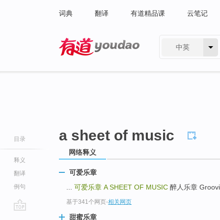
词典
翻译
有道精品课
云笔记
中英
有道 - 网易旗下搜索
a sheet of music
目录
网络释义
释义
可爱乐章
翻译
例句
...
可爱乐章
A SHEET OF MUSIC
醉人乐章 Grooving
基于341个网页
-
相关网页
go
甜蜜乐章