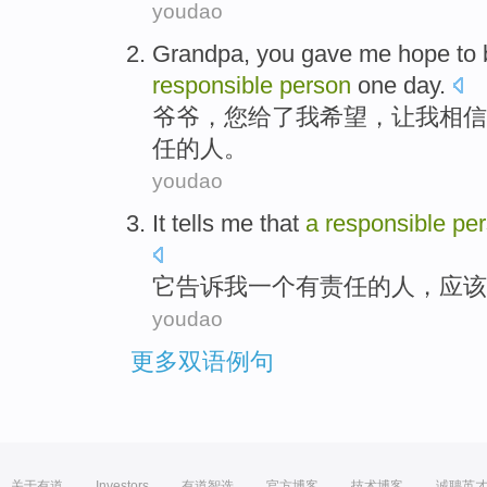
youdao
G
randpa, you gave me hope to b
responsible
person
one day.
爷
爷，您给了我希望，让我相信
任的人。
youdao
It
tells
me
that
a
responsible
pe
它
告诉
我
一
个有
责任
的
人
，应该
youdao
更多双语例句
关于有道
Investors
有道智选
官方博客
技术博客
诚聘英