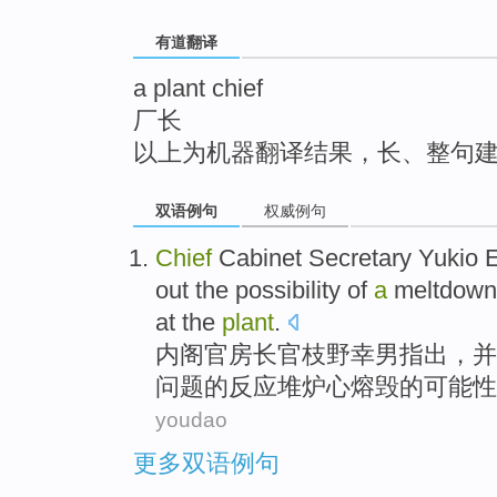
top
有道翻译
a plant chief
厂长
以上为机器翻译结果，长、整句
双语例句
权威例句
Chief
Cabinet
Secretary Yukio
E
out
the
possibility
of
a
meltdown
at the
plant
.
内阁
官房
长官枝野
幸
男指出，
并
问题
的
反应堆
炉心熔毁的
可能性
youdao
更多双语例句