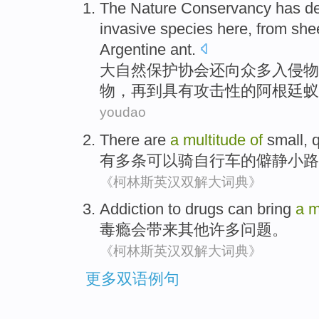
The Nature
Conservancy
has
de
invasive
species
here
,
from
she
Argentine
ant
.
大自然
保护协会
还
向
众多
入侵
物
物
，再到
具有
攻击性的
阿根廷
蚁
youdao
There are
a
multitude
of
small,
q
有
多条
可以
骑自行车
的
僻静
小路
《柯林斯英汉双解大词典》
Addiction
to drugs
can
bring
a
m
毒瘾
会
带来
其他
许多
问题
。
《柯林斯英汉双解大词典》
更多双语例句