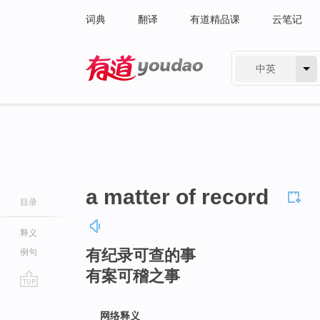
词典
翻译
有道精品课
云笔记
中英
有道 - 网易旗下搜索
a matter of record
目录
释义
有纪录可查的事
例句
有案可稽之事
go
top
网络释义