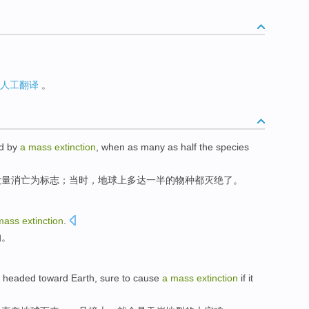
人工翻译
。
d
by
a
mass
extinction
,
when
as many as
half
the
species
大量
消亡
为
标志；
当时
，
地球
上
多达
一半
的
物种
都灭绝了。
mass
extinction
.
的。
s
headed toward
Earth
, sure
to
cause
a
mass
extinction
if
it