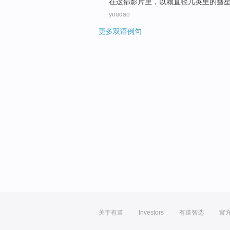
在
这部
影片里，
以
颗直径
几英里
的彗
youdao
更多双语例句
关于有道
Investors
有道智选
官