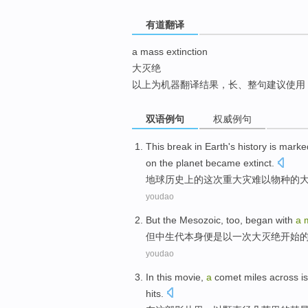
top
有道翻译
a mass extinction
大灭绝
以上为机器翻译结果，长、整句建议使用
双语例句
权威例句
This break in
Earth
's
history
is marke
on the
planet
became extinct
.
地球
历史上
的这次重大灾难以
物种
的
youdao
But
the
Mesozoic
, too,
began
with
a
但
中生代本身便是
以
一次
大
灭绝
开始
youdao
In
this movie
,
a
comet
miles
across i
hits
.