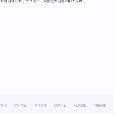
星
直奔
地球
而
来
，一旦撞上，就会是天崩地裂的大灾难。
方博客
技术博客
诚聘英才
联系我们
站点地图
网络举报