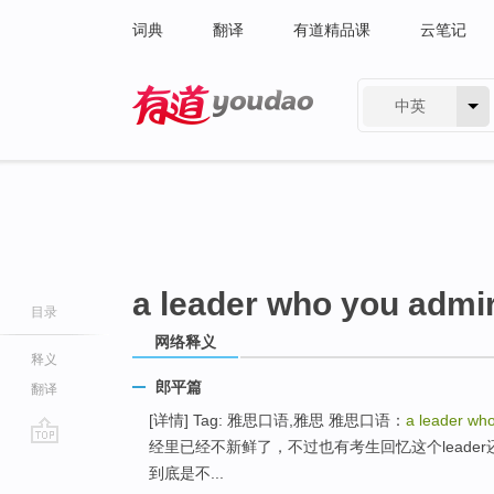
词典
翻译
有道精品课
云笔记
中英
有道 - 网易旗下搜索
a leader who you admi
目录
网络释义
释义
郎平篇
翻译
[详情] Tag: 雅思口语,雅思 雅思口语：
a leader wh
经里已经不新鲜了，不过也有考生回忆这个lead
go
到底是不...
top