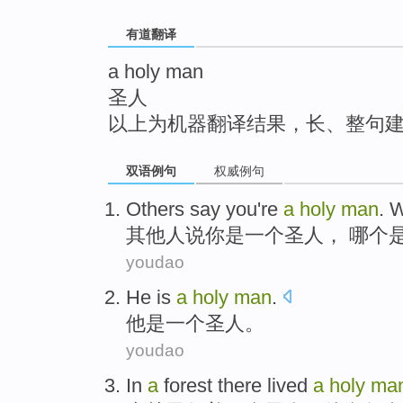
top
有道翻译
a holy man
圣人
以上为机器翻译结果，长、整句
双语例句
权威例句
Others
say
you
're
a
holy
man
.
W
其他人
说
你
是
一个
圣人
，
哪个
youdao
He
is
a
holy
man
.
他
是
一个
圣人
。
youdao
In
a
forest
there
lived
a
holy
ma